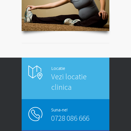
Locatie
Vezi locatie
clinica
Suna-ne!
0728 086 666