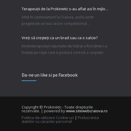
Terapeuții de la Prokinetic s-au aflat azi în mijlocul lotului feminin de spadă al României
Aflat în cantonament la Craiova, acolo unde
pregătește un nou sezon competițional...
Vreţi să creşteţi ca un brad sau ca o salcie?
Kinetoterapeutul naţionalei de fotbal a României i-a
învăţat pe copii care e postura corectă a corpului
Recuperare Genunchi Alex Cioabla
Da-ne un like si pe Facebook
Recuperare Genunchi Alex Cioabla PROKINETIC
Craiova
Recuperare Dumitras Andrei
Recuperare Dumitras Andrei PROKINETIC Craiova
Copyright © Prokinetic - Toate drepturile
rezervate. | powered by
www.sitewebcraiova.ro
Politica de utilizare Cookie-uri
|
Prelucrarea
Recuperare Ionut Dragusin
datelor cu caracter personal
Recuperare Ionut Dragusin PROKINETIC Craiova