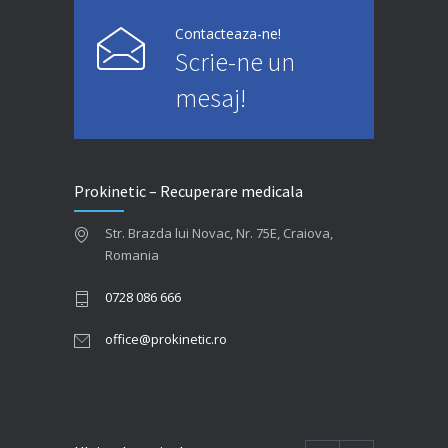
Contacteaza-ne!
Scrie-ne un
mesaj!
Prokinetic – Recuperare medicala
Str. Brazda lui Novac, Nr. 75E, Craiova,
Romania
0728 086 666
office@prokinetic.ro