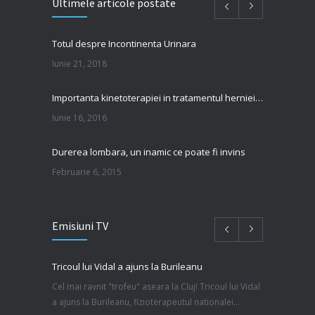
Ultimele articole postate
Totul despre Incontinenta Urinara
Iunie 21, 2018
Importanta kinetoterapiei in tratamentul herniei de disc
Iunie 16, 2016
Durerea lombara, un inamic ce poate fi invins
Februarie 6, 2015
Kinetoterapia in entorsele gleznei
Emisiuni TV
Februarie 6, 2015
Cum afecteaza stresul spatele si cum eliberam tensiunea?!
Tricoul lui Vidal a ajuns la Burileanu
Ianuarie 26, 2015
Cel mai ravnit "trofeu" aseara la Cluj! Tricoul lui Vidal
a ajuns la Burileanu, fizioterapeutul nationalei...