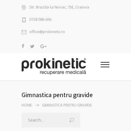
Str. Brazda lui Novac, 75E, Craiova
0728 086 666
office@prokinetic.ro
Gimnastica pentru gravide
HOME
GIMNASTICA PENTRU GRAVIDE